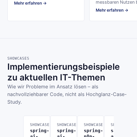
messbaren Nutzen b
Mehr erfahren →
Mehr erfahren →
SHOWCASES
Implementierungsbeispiele
zu aktuellen IT-Themen
Wie wir Probleme im Ansatz lösen – als
nachvollziehbarer Code, nicht als Hochglanz-Case-
Study.
SHOWCASE
SHOWCASE
SHOWCASE
SHOWCASE
spring-
spring-
spring-
spring-
ai-
ai-
n8n-
ai-