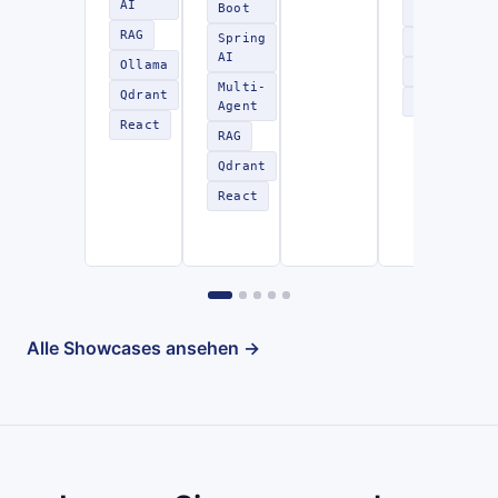
AI
Boot
AI
RAG
Spring
RAG
AI
Ollama
LangChain4
Multi-
Qdrant
REST
Agent
React
RAG
Qdrant
React
Alle Showcases ansehen →