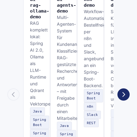
rag-
agents-
demo
demo
ollama-
demo
Workflow-
Sechs
demo
Multi-
Automatisierung:
Kanäle
RAG
Agenten-
Bestellfreigabe
für
komplett
System
per
LLM-
lokal:
für
n8n
Integration
Spring
Kundenanfragen:
und
in
AI 2.0,
Klassifizierung,
Slack,
Spring
Ollama
RAG-
angebunden
Boot –
als
gestützte
an ein
von
LLM-
Recherche
Spring-
REST-
Runtime
und
Boot-
Chat
und
Antwortentwurf
Backend.
bis
Qdrant
– mit
RAG
Spring
als
Freigabe
Boot
und
Vektorspeicher.
durch
Vektordaten
n8n
einen
Java
Java
Slack
Mitarbeiter.
Spring
Spring
REST
Boot
Java
Boot
Spring
Spring
Spring