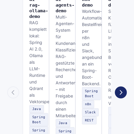
rag-
agents-
demo
demo
ollama-
demo
Workflow-
Sechs
demo
Multi-
Automatisierung:
Kanäle
RAG
Agenten-
Bestellfreigabe
für
komplett
System
per
LLM-
lokal:
für
n8n
Integration
Spring
Kundenanfragen:
und
in
AI 2.0,
Klassifizierung,
Slack,
Spring
Ollama
RAG-
angebunden
Boot –
als
gestützte
an ein
von
LLM-
Recherche
Spring-
REST-
Runtime
und
Boot-
Chat
und
Antwortentwurf
Backend.
bis
Qdrant
– mit
RAG
Spring
als
Freigabe
Boot
und
Vektorspeicher.
durch
Vektordaten
n8n
einen
Java
Java
Slack
Mitarbeiter.
Spring
Spring
REST
Boot
Java
Boot
Spring
Spring
Spring