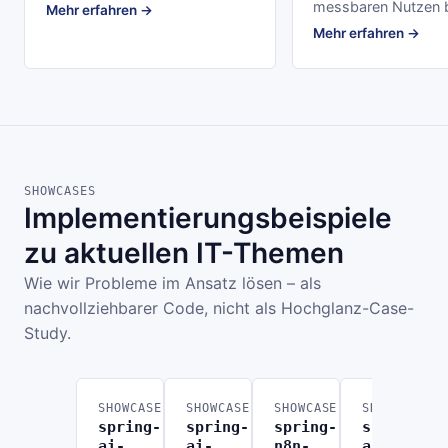
messbaren Nutzen b
Mehr erfahren →
Mehr erfahren →
SHOWCASES
Implementierungsbeispiele
zu aktuellen IT-Themen
Wie wir Probleme im Ansatz lösen – als
nachvollziehbarer Code, nicht als Hochglanz-Case-
Study.
SHOWCASE
SHOWCASE
SHOWCASE
SHOWCASE
spring-
spring-
spring-
spring-
ai-
ai-
n8n-
ai-