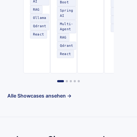
AI
Boot
AI
RAG
Spring
RAG
AI
Ollama
LangChain4
Multi-
Qdrant
REST
Agent
React
RAG
Qdrant
React
Alle Showcases ansehen →