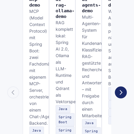
demo
rag-
agents-
demo
ollama-
demo
MCP
Workflow-
demo
Multi-
(Model
Automatisier
RAG
Agenten-
Context
Bestellfreiga
komplett
System
Protocol)
per
lokal:
für
mit
n8n
Spring
Kundenanfragen:
Spring
und
AI 2.0,
Klassifizierung,
Boot:
Slack,
Ollama
RAG-
zwei
angebunden
als
gestützte
Fachdomänen
an ein
LLM-
Recherche
mit
Spring-
Runtime
und
eigenem
Boot-
und
Antwortentwurf
MCP-
Backend.
Qdrant
– mit
Server,
Spring
als
Freigabe
orchestriert
Boot
Vektorspeicher.
durch
von
n8n
einen
Java
einem
Slack
Mitarbeiter.
Chat-/Agenten-
Spring
REST
Boot
Backend.
Java
Spring
Java
Spring