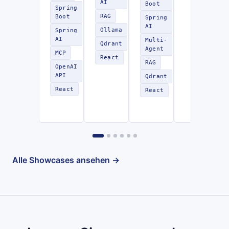
AI
Boot
Spring
RAG
Boot
Spring
AI
Ollama
Spring
AI
Multi-
Qdrant
Agent
MCP
React
RAG
OpenAI
API
Qdrant
React
React
Alle Showcases ansehen →