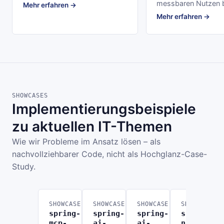
messbaren Nutzen b
Mehr erfahren →
Mehr erfahren →
SHOWCASES
Implementierungsbeispiele
zu aktuellen IT-Themen
Wie wir Probleme im Ansatz lösen – als
nachvollziehbarer Code, nicht als Hochglanz-Case-
Study.
SHOWCASE
SHOWCASE
SHOWCASE
SHOWCASE
spring-
spring-
spring-
spring-
mcp-
ai-
ai-
n8n-