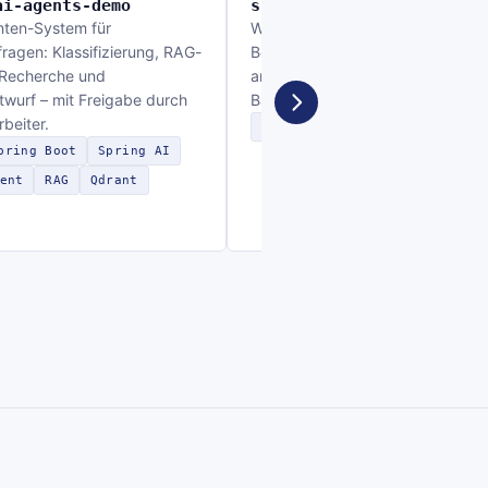
ai-agents-demo
spring-n8n-demo
nten-System für
Workflow-Automatisierung:
agen: Klassifizierung, RAG-
Bestellfreigabe per n8n und Slac
 Recherche und
angebunden an ein Spring-Boot-
wurf – mit Freigabe durch
Backend.
rbeiter.
Spring Boot
n8n
Slack
R
pring Boot
Spring AI
ent
RAG
Qdrant