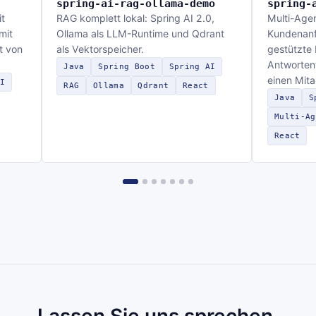
spring-ai-rag-ollama-demo
spring-
t
RAG komplett lokal: Spring AI 2.0,
Multi-Age
mit
Ollama als LLM-Runtime und Qdrant
Kundenanfr
t von
als Vektorspeicher.
gestützte
Antwortent
Java
Spring Boot
Spring AI
einen Mita
I
RAG
Ollama
Qdrant
React
Java
S
Multi-Ag
React
Lassen Sie uns sprechen.