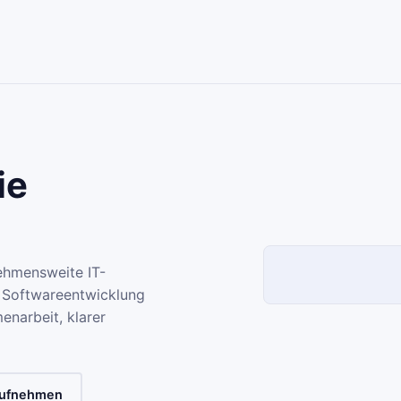
ie
nehmensweite IT-
 Softwareentwicklung
narbeit, klarer
aufnehmen