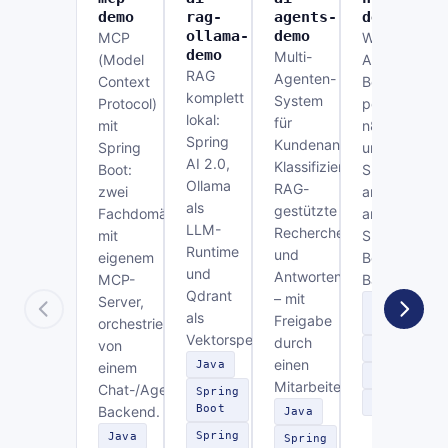
demo
rag-
agents-
demo
ollama-
demo
MCP
Workflow-
demo
Multi-
(Model
Automatisier
RAG
Agenten-
Context
Bestellfreiga
komplett
System
Protocol)
per
lokal:
für
mit
n8n
Spring
Kundenanfragen:
Spring
und
AI 2.0,
Klassifizierung,
Boot:
Slack,
Ollama
RAG-
zwei
angebunden
als
gestützte
Fachdomänen
an ein
LLM-
Recherche
mit
Spring-
Runtime
und
eigenem
Boot-
und
Antwortentwurf
MCP-
Backend.
Qdrant
– mit
Server,
Spring
als
Freigabe
orchestriert
Boot
Vektorspeicher.
durch
von
n8n
einen
Java
einem
Slack
Mitarbeiter.
Chat-/Agenten-
Spring
REST
Boot
Backend.
Java
Spring
Java
Spring