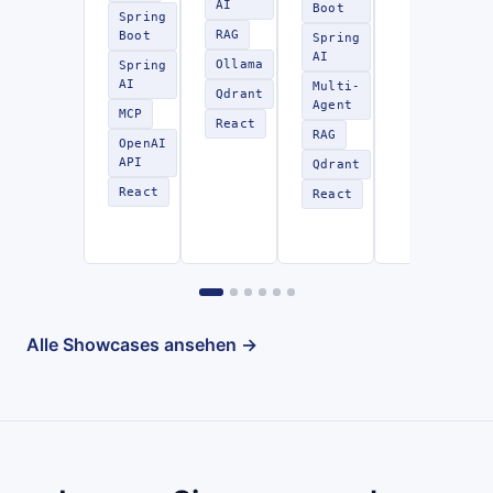
AI
Boot
Spring
RAG
Boot
Spring
AI
Ollama
Spring
AI
Multi-
Qdrant
Agent
MCP
React
RAG
OpenAI
API
Qdrant
React
React
Alle Showcases ansehen →