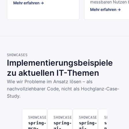
messbaren Nutzen b
Mehr erfahren →
Mehr erfahren →
SHOWCASES
Implementierungsbeispiele
zu aktuellen IT-Themen
Wie wir Probleme im Ansatz lösen – als
nachvollziehbarer Code, nicht als Hochglanz-Case-
Study.
SHOWCASE
SHOWCASE
SHOWCASE
SHOWCASE
spring-
spring-
spring-
spring-
mcp-
ai-
ai-
n8n-