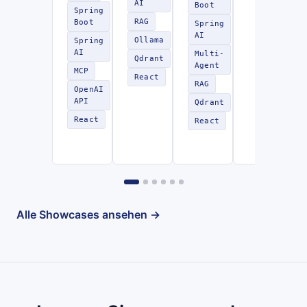
AI
Boot
Spring
RAG
Boot
Spring
AI
Ollama
Spring
AI
Multi-
Qdrant
Agent
MCP
React
RAG
OpenAI
API
Qdrant
React
React
Alle Showcases ansehen →