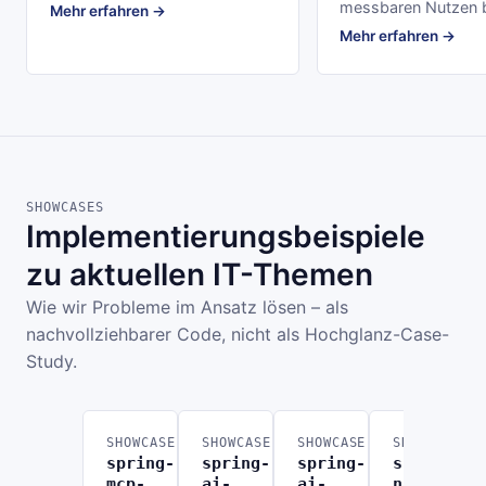
messbaren Nutzen b
Mehr erfahren →
Mehr erfahren →
SHOWCASES
Implementierungsbeispiele
zu aktuellen IT-Themen
Wie wir Probleme im Ansatz lösen – als
nachvollziehbarer Code, nicht als Hochglanz-Case-
Study.
SHOWCASE
SHOWCASE
SHOWCASE
SHOWCASE
spring-
spring-
spring-
spring-
mcp-
ai-
ai-
n8n-