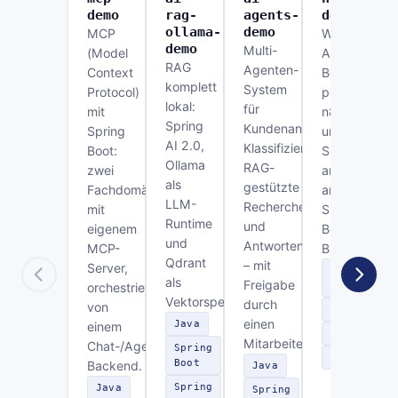
demo
rag-
agents-
demo
ollama-
demo
MCP
Workflow-
demo
Multi-
(Model
Automatisier
RAG
Agenten-
Context
Bestellfreiga
komplett
System
Protocol)
per
lokal:
für
mit
n8n
Spring
Kundenanfragen:
Spring
und
AI 2.0,
Klassifizierung,
Boot:
Slack,
Ollama
RAG-
zwei
angebunden
als
gestützte
Fachdomänen
an ein
LLM-
Recherche
mit
Spring-
Runtime
und
eigenem
Boot-
und
Antwortentwurf
MCP-
Backend.
Qdrant
– mit
Server,
Spring
als
Freigabe
orchestriert
Boot
Vektorspeicher.
durch
von
n8n
einen
Java
einem
Slack
Mitarbeiter.
Chat-/Agenten-
Spring
REST
Boot
Backend.
Java
Spring
Java
Spring