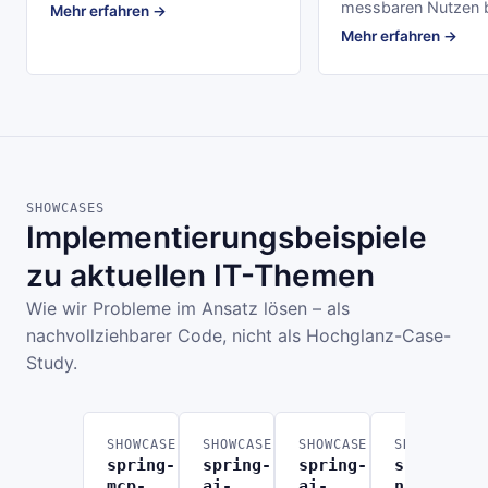
messbaren Nutzen b
Mehr erfahren →
Mehr erfahren →
SHOWCASES
Implementierungsbeispiele
zu aktuellen IT-Themen
Wie wir Probleme im Ansatz lösen – als
nachvollziehbarer Code, nicht als Hochglanz-Case-
Study.
SHOWCASE
SHOWCASE
SHOWCASE
SHOWCASE
spring-
spring-
spring-
spring-
mcp-
ai-
ai-
n8n-