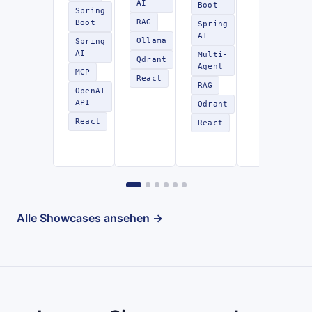
AI
Boot
Spring
RAG
Boot
Spring
AI
Ollama
Spring
AI
Multi-
Qdrant
Agent
MCP
React
RAG
OpenAI
API
Qdrant
React
React
Alle Showcases ansehen →