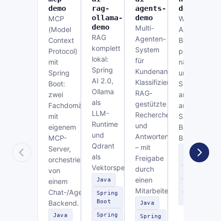
demo
rag-
agents-
demo
ollama-
demo
MCP
Workflow-
demo
Multi-
(Model
Automatisier
RAG
Agenten-
Context
Bestellfreiga
komplett
System
Protocol)
per
lokal:
für
mit
n8n
Spring
Kundenanfragen:
Spring
und
AI 2.0,
Klassifizierung,
Boot:
Slack,
Ollama
RAG-
zwei
angebunden
als
gestützte
Fachdomänen
an ein
LLM-
Recherche
mit
Spring-
Runtime
und
eigenem
Boot-
und
Antwortentwurf
MCP-
Backend.
Qdrant
– mit
Server,
Spring
als
Freigabe
orchestriert
Boot
Vektorspeicher.
durch
von
n8n
einen
Java
einem
Slack
Mitarbeiter.
Chat-/Agenten-
Spring
REST
Boot
Backend.
Java
Spring
Java
Spring