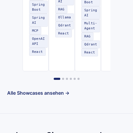
AI
Boot
Spring
RAG
Boot
Spring
AI
Ollama
Spring
AI
Multi-
Qdrant
Agent
MCP
React
RAG
OpenAI
API
Qdrant
React
React
Alle Showcases ansehen →