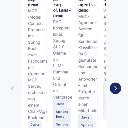
demo
rag-
agents-
demo
ollama-
demo
MCP
Workflow-
demo
Multi-
(Model
Automatisier
RAG
Agenten-
Context
Bestellfreiga
komplett
System
Protocol)
per
lokal:
für
mit
n8n
Spring
Kundenanfragen:
Spring
und
AI 2.0,
Klassifizierung,
Boot:
Slack,
Ollama
RAG-
zwei
angebunden
als
gestützte
Fachdomänen
an ein
LLM-
Recherche
mit
Spring-
Runtime
und
eigenem
Boot-
und
Antwortentwurf
MCP-
Backend.
Qdrant
– mit
Server,
Spring
als
Freigabe
orchestriert
Boot
Vektorspeicher.
durch
von
n8n
einen
Java
einem
Slack
Mitarbeiter.
Chat-/Agenten-
Spring
REST
Boot
Backend.
Java
Spring
Java
Spring