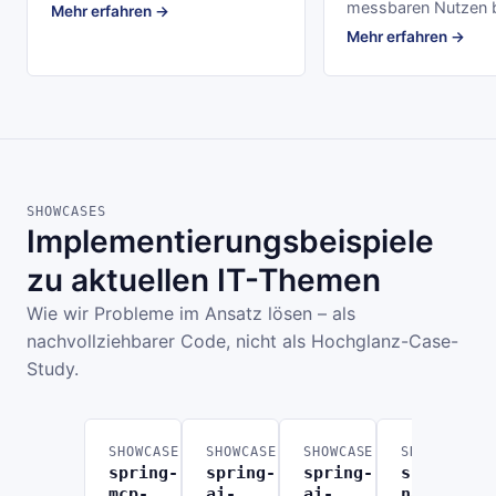
messbaren Nutzen b
Mehr erfahren →
Mehr erfahren →
SHOWCASES
Implementierungsbeispiele
zu aktuellen IT-Themen
Wie wir Probleme im Ansatz lösen – als
nachvollziehbarer Code, nicht als Hochglanz-Case-
Study.
SHOWCASE
SHOWCASE
SHOWCASE
SHOWCASE
spring-
spring-
spring-
spring-
mcp-
ai-
ai-
n8n-