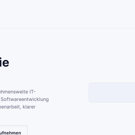
ie
nehmensweite IT-
 Softwareentwicklung
narbeit, klarer
aufnehmen