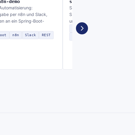
n8n-demo
spring-ai-demo
Automatisierung:
Sechs Kanäle für LLM-Integration
igabe per n8n und Slack,
Spring Boot – von REST-Chat bi
n an ein Spring-Boot-
und Vektordatenbank.
Java
Spring Boot
Spring A
oot
n8n
Slack
REST
RAG
LangChain4j
REST