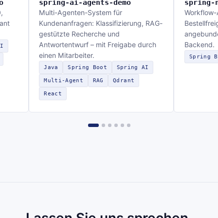
o
spring-ai-agents-demo
spring-
,
Multi-Agenten-System für
Workflow-
ant
Kundenanfragen: Klassifizierung, RAG-
Bestellfre
gestützte Recherche und
angebunde
Antwortentwurf – mit Freigabe durch
Backend.
I
einen Mitarbeiter.
Spring B
Java
Spring Boot
Spring AI
Multi-Agent
RAG
Qdrant
React
Lassen Sie uns sprechen.