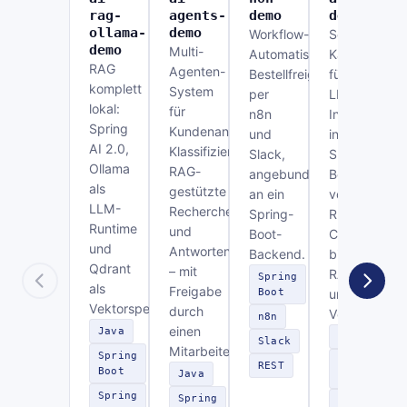
rag-
agents-
demo
demo
ollama-
demo
Workflow-
Sechs
demo
Multi-
Automatisierung:
Kanäle
RAG
Agenten-
Bestellfreigabe
für
komplett
System
per
LLM-
lokal:
für
n8n
Integration
Spring
Kundenanfragen:
und
in
AI 2.0,
Klassifizierung,
Slack,
Spring
Ollama
RAG-
angebunden
Boot –
als
gestützte
an ein
von
LLM-
Recherche
Spring-
REST-
Runtime
und
Boot-
Chat
und
Antwortentwurf
Backend.
bis
Qdrant
– mit
RAG
Spring
als
Freigabe
Boot
und
Vektorspeicher.
durch
Vektordaten
n8n
einen
Java
Java
Slack
Mitarbeiter.
Spring
Spring
REST
Boot
Java
Boot
Spring
Spring
Spring