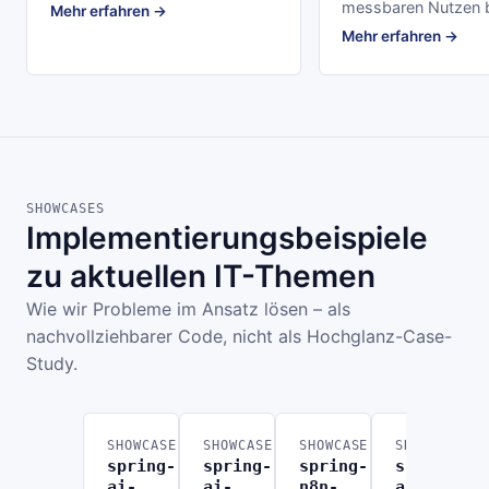
messbaren Nutzen b
Mehr erfahren →
Mehr erfahren →
SHOWCASES
Implementierungsbeispiele
zu aktuellen IT-Themen
Wie wir Probleme im Ansatz lösen – als
nachvollziehbarer Code, nicht als Hochglanz-Case-
Study.
SHOWCASE
SHOWCASE
SHOWCASE
SHOWCASE
spring-
spring-
spring-
spring-
ai-
ai-
n8n-
ai-