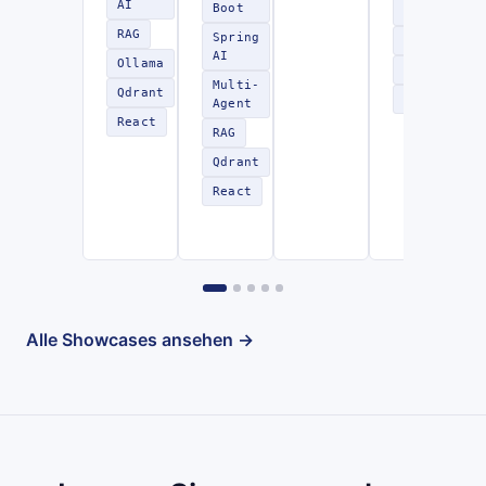
AI
Boot
AI
RAG
Spring
RAG
AI
Ollama
LangChain4
Multi-
Qdrant
REST
Agent
React
RAG
Qdrant
React
Alle Showcases ansehen →