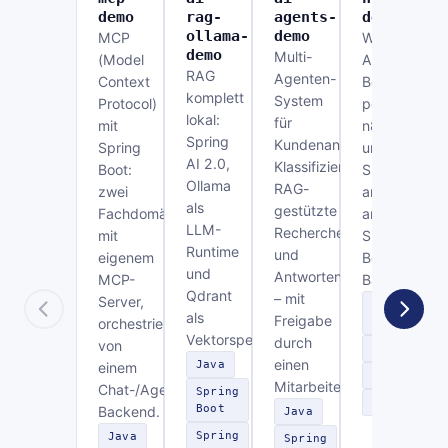
demo
rag-
agents-
demo
ollama-
demo
MCP
Workflow-
demo
Multi-
(Model
Automatisier
RAG
Agenten-
Context
Bestellfreiga
komplett
System
Protocol)
per
lokal:
für
mit
n8n
Spring
Kundenanfragen:
Spring
und
AI 2.0,
Klassifizierung,
Boot:
Slack,
Ollama
RAG-
zwei
angebunden
als
gestützte
Fachdomänen
an ein
LLM-
Recherche
mit
Spring-
Runtime
und
eigenem
Boot-
und
Antwortentwurf
MCP-
Backend.
Qdrant
– mit
Server,
Spring
als
Freigabe
orchestriert
Boot
Vektorspeicher.
durch
von
n8n
einen
Java
einem
Slack
Mitarbeiter.
Chat-/Agenten-
Spring
REST
Boot
Backend.
Java
Spring
Java
Spring