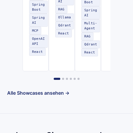
AI
Boot
Spring
RAG
Boot
Spring
AI
Ollama
Spring
AI
Multi-
Qdrant
Agent
MCP
React
RAG
OpenAI
API
Qdrant
React
React
Alle Showcases ansehen →