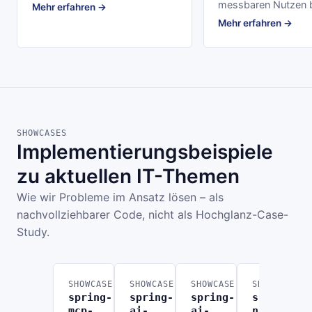
messbaren Nutzen b
Mehr erfahren →
Mehr erfahren →
SHOWCASES
Implementierungsbeispiele
zu aktuellen IT-Themen
Wie wir Probleme im Ansatz lösen – als
nachvollziehbarer Code, nicht als Hochglanz-Case-
Study.
SHOWCASE
SHOWCASE
SHOWCASE
SHOWCASE
spring-
spring-
spring-
spring-
mcp-
ai-
ai-
n8n-