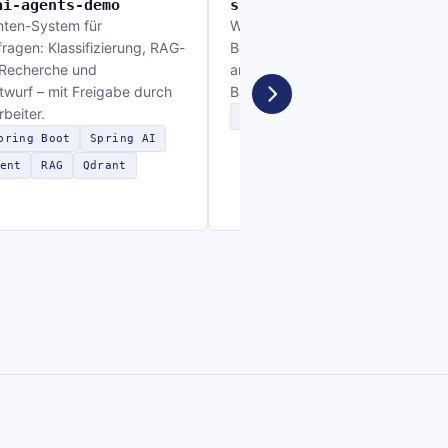
ai-agents-demo
spring-n8n-demo
nten-System für
Workflow-Automatisierung:
agen: Klassifizierung, RAG-
Bestellfreigabe per n8n und Slac
 Recherche und
angebunden an ein Spring-Boot-
wurf – mit Freigabe durch
Backend.
rbeiter.
Spring Boot
n8n
Slack
R
pring Boot
Spring AI
ent
RAG
Qdrant