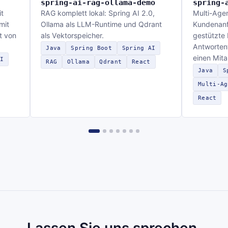
spring-ai-rag-ollama-demo
spring-
t
RAG komplett lokal: Spring AI 2.0,
Multi-Age
mit
Ollama als LLM-Runtime und Qdrant
Kundenanfr
t von
als Vektorspeicher.
gestützte
Antwortent
Java
Spring Boot
Spring AI
einen Mita
I
RAG
Ollama
Qdrant
React
Java
S
Multi-Ag
React
Lassen Sie uns sprechen.