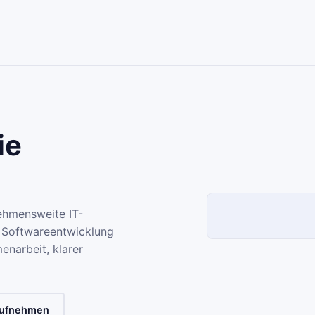
ie
nehmensweite IT-
 Softwareentwicklung
narbeit, klarer
aufnehmen