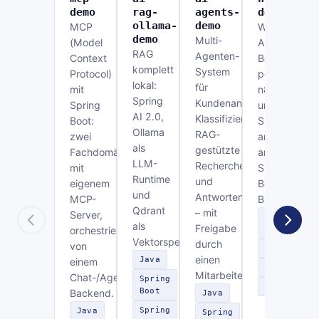
demo
rag-
agents-
demo
ollama-
demo
MCP
Workflow-
demo
Multi-
(Model
Automatisier
RAG
Agenten-
Context
Bestellfreiga
komplett
System
Protocol)
per
lokal:
für
mit
n8n
Spring
Kundenanfragen:
Spring
und
AI 2.0,
Klassifizierung,
Boot:
Slack,
Ollama
RAG-
zwei
angebunden
als
gestützte
Fachdomänen
an ein
LLM-
Recherche
mit
Spring-
Runtime
und
eigenem
Boot-
und
Antwortentwurf
MCP-
Backend.
Qdrant
– mit
Server,
Spring
als
Freigabe
orchestriert
Boot
Vektorspeicher.
durch
von
n8n
einen
Java
einem
Slack
Mitarbeiter.
Chat-/Agenten-
Spring
REST
Boot
Backend.
Java
Spring
Java
Spring