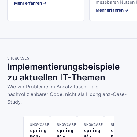
messbaren Nutzen b
Mehr erfahren →
Mehr erfahren →
SHOWCASES
Implementierungsbeispiele
zu aktuellen IT-Themen
Wie wir Probleme im Ansatz lösen – als
nachvollziehbarer Code, nicht als Hochglanz-Case-
Study.
SHOWCASE
SHOWCASE
SHOWCASE
SHOWCASE
spring-
spring-
spring-
spring-
mcp-
ai-
ai-
n8n-