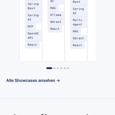
AI
Boot
Spring
RAG
Boot
Spring
AI
Ollama
Spring
AI
Multi-
Qdrant
Agent
MCP
React
RAG
OpenAI
API
Qdrant
React
React
Alle Showcases ansehen →