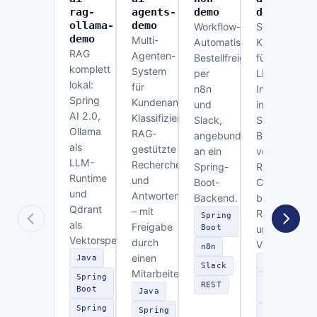
rag-
agents-
demo
demo
ollama-
demo
Workflow-
Sechs
demo
Multi-
Automatisierung:
Kanäle
RAG
Agenten-
Bestellfreigabe
für
komplett
System
per
LLM-
lokal:
für
n8n
Integration
Spring
Kundenanfragen:
und
in
AI 2.0,
Klassifizierung,
Slack,
Spring
Ollama
RAG-
angebunden
Boot –
als
gestützte
an ein
von
LLM-
Recherche
Spring-
REST-
Runtime
und
Boot-
Chat
und
Antwortentwurf
Backend.
bis
Qdrant
– mit
RAG
Spring
als
Freigabe
Boot
und
Vektorspeicher.
durch
Vektordaten
n8n
einen
Java
Java
Slack
Mitarbeiter.
Spring
Spring
REST
Boot
Java
Boot
Spring
Spring
Spring