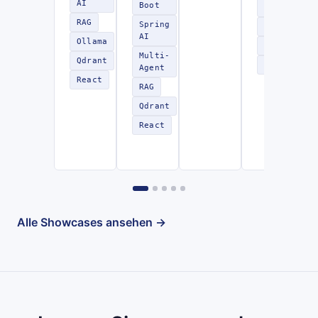
AI
Boot
AI
RAG
Spring
RAG
AI
Ollama
LangChain4
Multi-
Qdrant
REST
Agent
React
RAG
Qdrant
React
Alle Showcases ansehen →