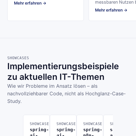
messbaren Nutzen b
Mehr erfahren →
Mehr erfahren →
SHOWCASES
Implementierungsbeispiele
zu aktuellen IT-Themen
Wie wir Probleme im Ansatz lösen – als
nachvollziehbarer Code, nicht als Hochglanz-Case-
Study.
SHOWCASE
SHOWCASE
SHOWCASE
SHOWCASE
spring-
spring-
spring-
spring-
ai-
ai-
n8n-
ai-