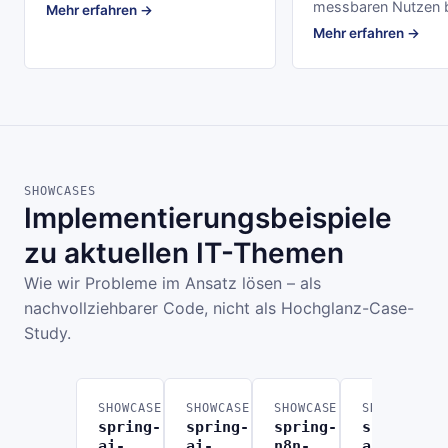
messbaren Nutzen b
Mehr erfahren →
Mehr erfahren →
SHOWCASES
Implementierungsbeispiele
zu aktuellen IT-Themen
Wie wir Probleme im Ansatz lösen – als
nachvollziehbarer Code, nicht als Hochglanz-Case-
Study.
SHOWCASE
SHOWCASE
SHOWCASE
SHOWCASE
spring-
spring-
spring-
spring-
ai-
ai-
n8n-
ai-