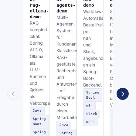
rag-
agents-
demo
demo
ollama-
demo
Workflow-
Sechs
demo
Multi-
Automatisierung:
Kanäle
RAG
Agenten-
Bestellfreigabe
für
komplett
System
per
LLM-
lokal:
für
n8n
Integration
Spring
Kundenanfragen:
und
in
AI 2.0,
Klassifizierung,
Slack,
Spring
Ollama
RAG-
angebunden
Boot –
als
gestützte
an ein
von
LLM-
Recherche
Spring-
REST-
Runtime
und
Boot-
Chat
und
Antwortentwurf
Backend.
bis
Qdrant
– mit
RAG
Spring
als
Freigabe
Boot
und
Vektorspeicher.
durch
Vektordaten
n8n
einen
Java
Java
Slack
Mitarbeiter.
Spring
Spring
REST
Boot
Java
Boot
Spring
Spring
Spring