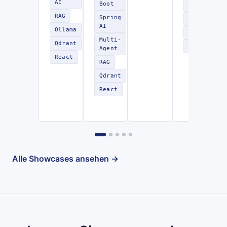
AI
Boot
AI
RAG
Spring
RAG
AI
Ollama
LangChain4
Multi-
Qdrant
REST
Agent
React
RAG
Qdrant
React
Alle Showcases ansehen →